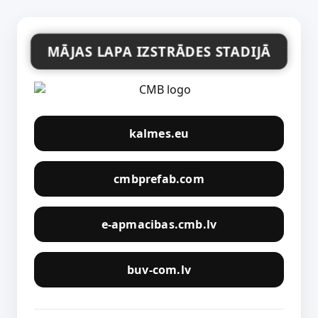
MĀJAS LAPA IZSTRĀDES STADIJĀ
kalmes.eu
cmbprefab.com
e-apmacibas.cmb.lv
buv-com.lv