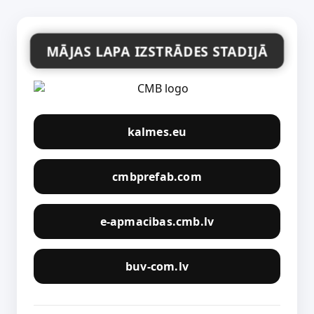
MĀJAS LAPA IZSTRĀDES STADIJĀ
kalmes.eu
cmbprefab.com
e-apmacibas.cmb.lv
buv-com.lv