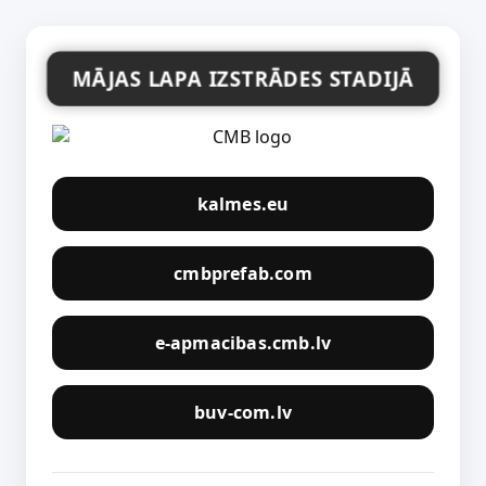
MĀJAS LAPA IZSTRĀDES STADIJĀ
kalmes.eu
cmbprefab.com
e-apmacibas.cmb.lv
buv-com.lv