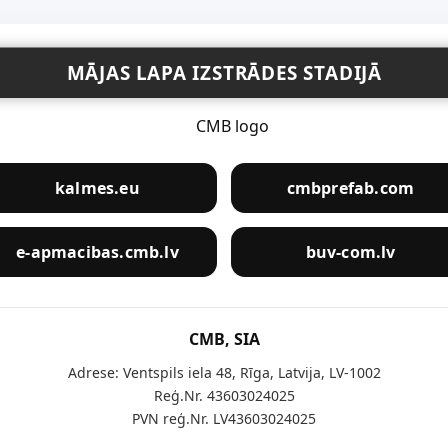
MĀJAS LAPA IZSTRĀDES STADIJĀ
kalmes.eu
cmbprefab.com
e-apmacibas.cmb.lv
buv-com.lv
CMB, SIA
Adrese: Ventspils iela 48, Rīga, Latvija, LV-1002
Reģ.Nr. 43603024025
PVN reģ.Nr. LV43603024025