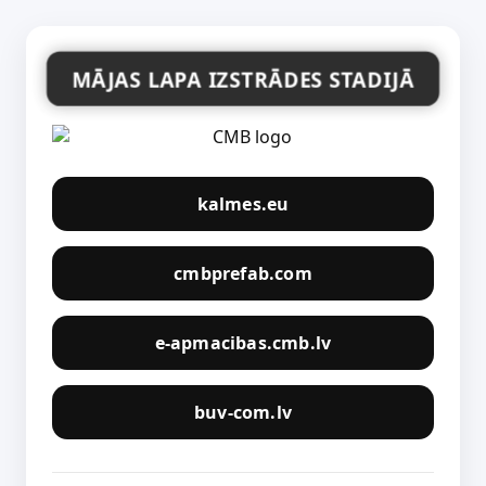
MĀJAS LAPA IZSTRĀDES STADIJĀ
kalmes.eu
cmbprefab.com
e-apmacibas.cmb.lv
buv-com.lv