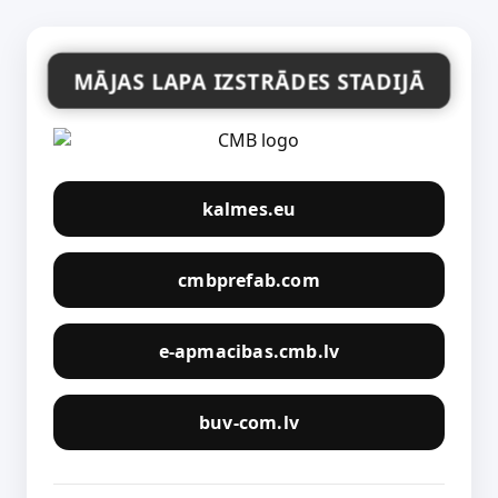
MĀJAS LAPA IZSTRĀDES STADIJĀ
kalmes.eu
cmbprefab.com
e-apmacibas.cmb.lv
buv-com.lv