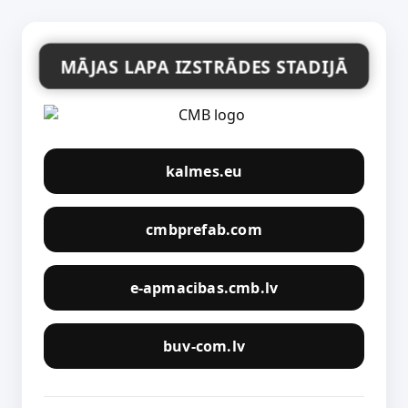
MĀJAS LAPA IZSTRĀDES STADIJĀ
kalmes.eu
cmbprefab.com
e-apmacibas.cmb.lv
buv-com.lv