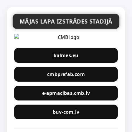
MĀJAS LAPA IZSTRĀDES STADIJĀ
kalmes.eu
cmbprefab.com
e-apmacibas.cmb.lv
buv-com.lv