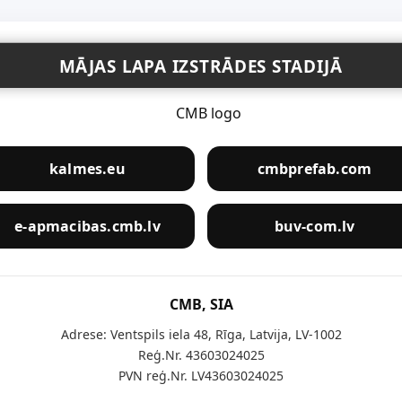
MĀJAS LAPA IZSTRĀDES STADIJĀ
kalmes.eu
cmbprefab.com
e-apmacibas.cmb.lv
buv-com.lv
CMB, SIA
Adrese: Ventspils iela 48, Rīga, Latvija, LV-1002
Reģ.Nr. 43603024025
PVN reģ.Nr. LV43603024025