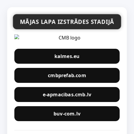
MĀJAS LAPA IZSTRĀDES STADIJĀ
kalmes.eu
cmbprefab.com
e-apmacibas.cmb.lv
buv-com.lv