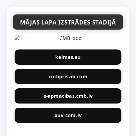
MĀJAS LAPA IZSTRĀDES STADIJĀ
kalmes.eu
cmbprefab.com
e-apmacibas.cmb.lv
buv-com.lv