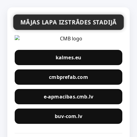
MĀJAS LAPA IZSTRĀDES STADIJĀ
kalmes.eu
cmbprefab.com
e-apmacibas.cmb.lv
buv-com.lv