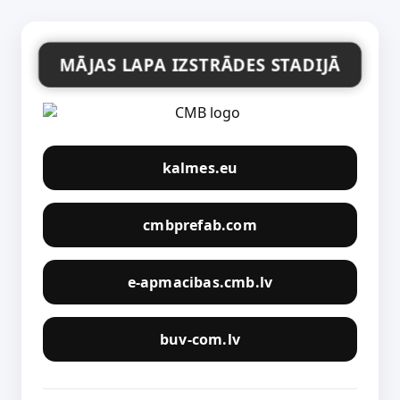
MĀJAS LAPA IZSTRĀDES STADIJĀ
kalmes.eu
cmbprefab.com
e-apmacibas.cmb.lv
buv-com.lv