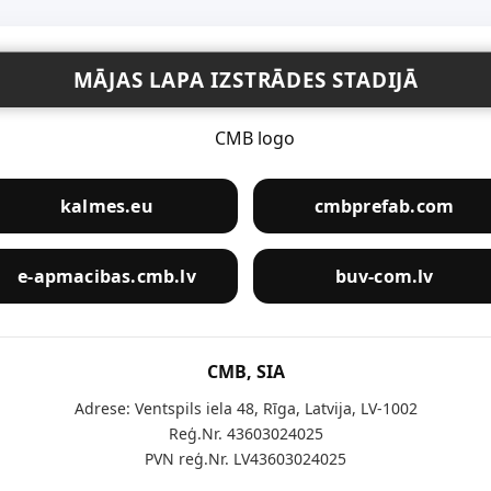
MĀJAS LAPA IZSTRĀDES STADIJĀ
kalmes.eu
cmbprefab.com
e-apmacibas.cmb.lv
buv-com.lv
CMB, SIA
Adrese: Ventspils iela 48, Rīga, Latvija, LV-1002
Reģ.Nr. 43603024025
PVN reģ.Nr. LV43603024025