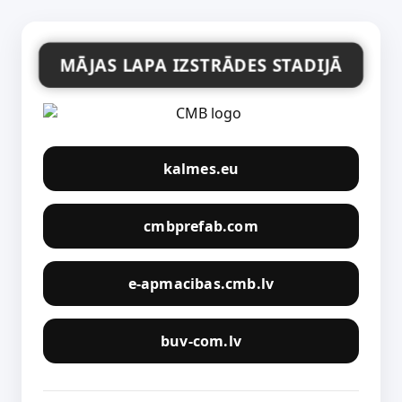
MĀJAS LAPA IZSTRĀDES STADIJĀ
kalmes.eu
cmbprefab.com
e-apmacibas.cmb.lv
buv-com.lv