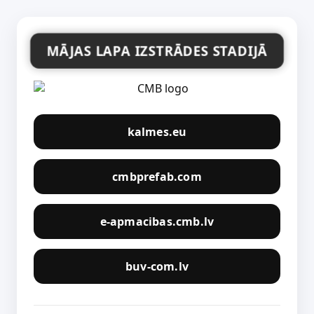
MĀJAS LAPA IZSTRĀDES STADIJĀ
kalmes.eu
cmbprefab.com
e-apmacibas.cmb.lv
buv-com.lv