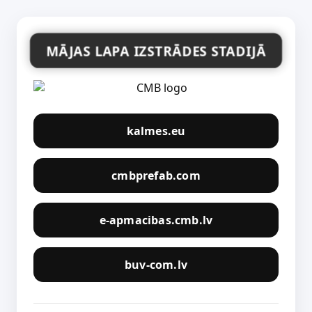
MĀJAS LAPA IZSTRĀDES STADIJĀ
kalmes.eu
cmbprefab.com
e-apmacibas.cmb.lv
buv-com.lv