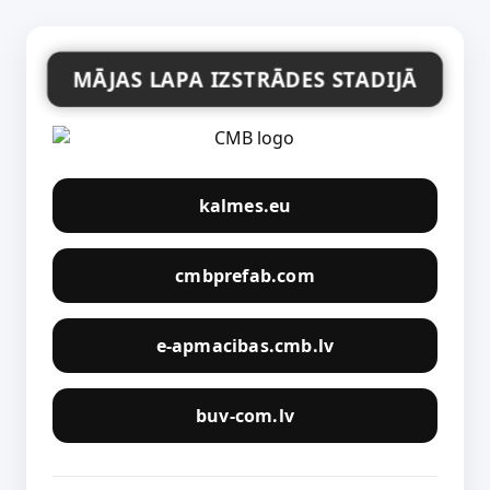
MĀJAS LAPA IZSTRĀDES STADIJĀ
kalmes.eu
cmbprefab.com
e-apmacibas.cmb.lv
buv-com.lv