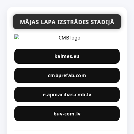
MĀJAS LAPA IZSTRĀDES STADIJĀ
kalmes.eu
cmbprefab.com
e-apmacibas.cmb.lv
buv-com.lv