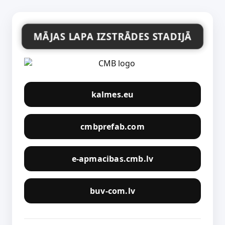
MĀJAS LAPA IZSTRĀDES STADIJĀ
kalmes.eu
cmbprefab.com
e-apmacibas.cmb.lv
buv-com.lv