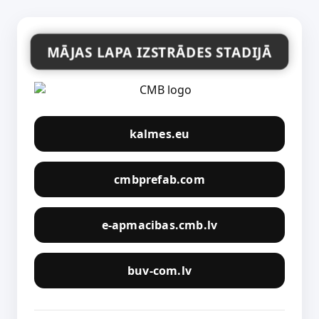
MĀJAS LAPA IZSTRĀDES STADIJĀ
kalmes.eu
cmbprefab.com
e-apmacibas.cmb.lv
buv-com.lv