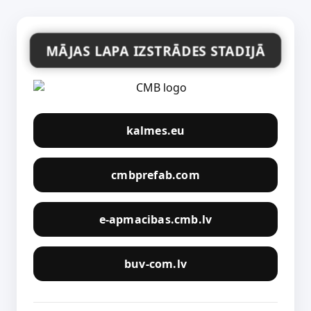
MĀJAS LAPA IZSTRĀDES STADIJĀ
kalmes.eu
cmbprefab.com
e-apmacibas.cmb.lv
buv-com.lv