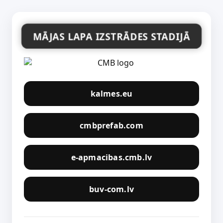
MĀJAS LAPA IZSTRĀDES STADIJĀ
kalmes.eu
cmbprefab.com
e-apmacibas.cmb.lv
buv-com.lv