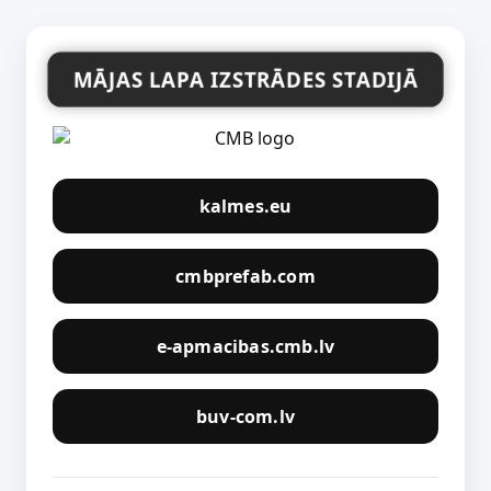
MĀJAS LAPA IZSTRĀDES STADIJĀ
kalmes.eu
cmbprefab.com
e-apmacibas.cmb.lv
buv-com.lv