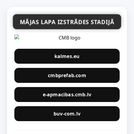
MĀJAS LAPA IZSTRĀDES STADIJĀ
kalmes.eu
cmbprefab.com
e-apmacibas.cmb.lv
buv-com.lv