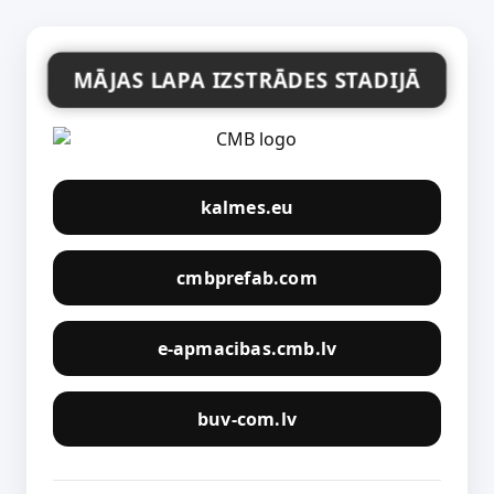
MĀJAS LAPA IZSTRĀDES STADIJĀ
kalmes.eu
cmbprefab.com
e-apmacibas.cmb.lv
buv-com.lv