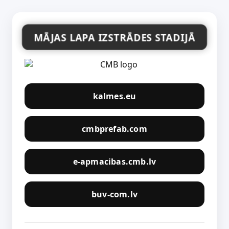
MĀJAS LAPA IZSTRĀDES STADIJĀ
kalmes.eu
cmbprefab.com
e-apmacibas.cmb.lv
buv-com.lv