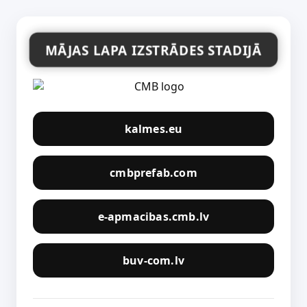
MĀJAS LAPA IZSTRĀDES STADIJĀ
kalmes.eu
cmbprefab.com
e-apmacibas.cmb.lv
buv-com.lv