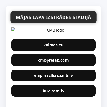
MĀJAS LAPA IZSTRĀDES STADIJĀ
kalmes.eu
cmbprefab.com
e-apmacibas.cmb.lv
buv-com.lv