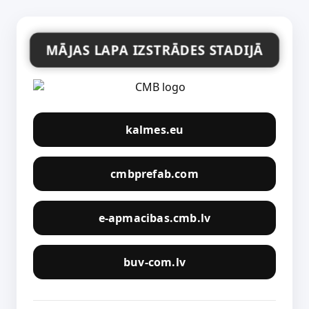
MĀJAS LAPA IZSTRĀDES STADIJĀ
kalmes.eu
cmbprefab.com
e-apmacibas.cmb.lv
buv-com.lv