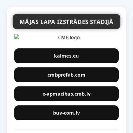
MĀJAS LAPA IZSTRĀDES STADIJĀ
kalmes.eu
cmbprefab.com
e-apmacibas.cmb.lv
buv-com.lv