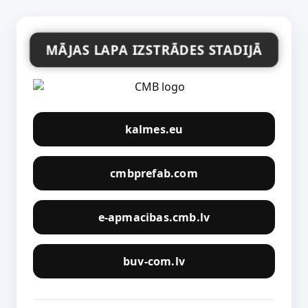
MĀJAS LAPA IZSTRĀDES STADIJĀ
kalmes.eu
cmbprefab.com
e-apmacibas.cmb.lv
buv-com.lv