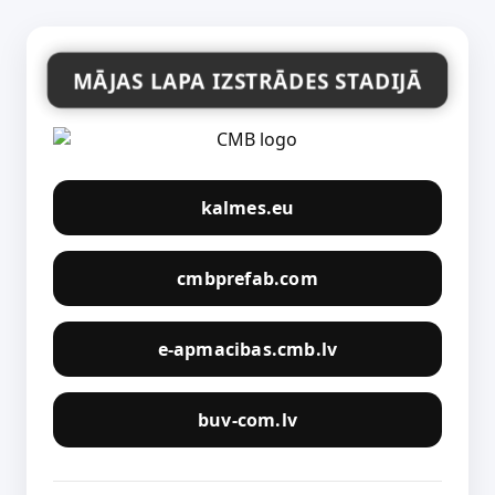
MĀJAS LAPA IZSTRĀDES STADIJĀ
kalmes.eu
cmbprefab.com
e-apmacibas.cmb.lv
buv-com.lv