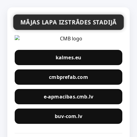
MĀJAS LAPA IZSTRĀDES STADIJĀ
kalmes.eu
cmbprefab.com
e-apmacibas.cmb.lv
buv-com.lv