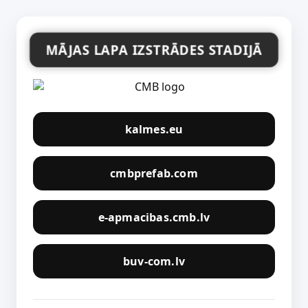
MĀJAS LAPA IZSTRĀDES STADIJĀ
kalmes.eu
cmbprefab.com
e-apmacibas.cmb.lv
buv-com.lv