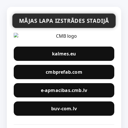
MĀJAS LAPA IZSTRĀDES STADIJĀ
kalmes.eu
cmbprefab.com
e-apmacibas.cmb.lv
buv-com.lv