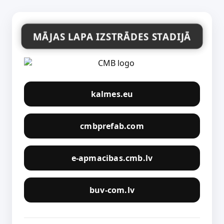
MĀJAS LAPA IZSTRĀDES STADIJĀ
kalmes.eu
cmbprefab.com
e-apmacibas.cmb.lv
buv-com.lv