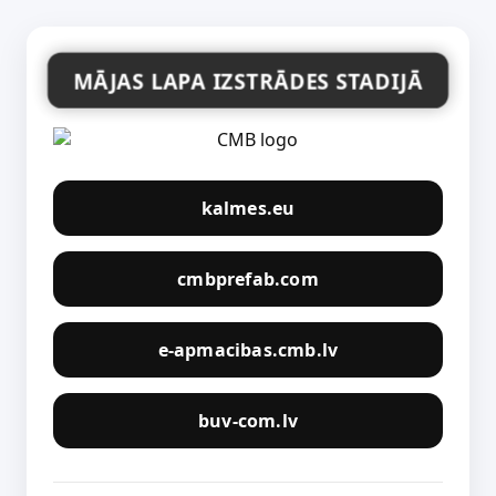
MĀJAS LAPA IZSTRĀDES STADIJĀ
kalmes.eu
cmbprefab.com
e-apmacibas.cmb.lv
buv-com.lv