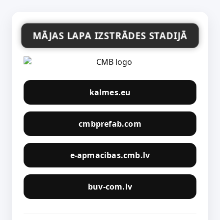
MĀJAS LAPA IZSTRĀDES STADIJĀ
kalmes.eu
cmbprefab.com
e-apmacibas.cmb.lv
buv-com.lv