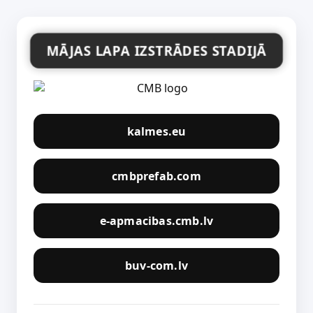
MĀJAS LAPA IZSTRĀDES STADIJĀ
kalmes.eu
cmbprefab.com
e-apmacibas.cmb.lv
buv-com.lv