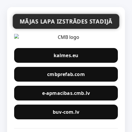
MĀJAS LAPA IZSTRĀDES STADIJĀ
kalmes.eu
cmbprefab.com
e-apmacibas.cmb.lv
buv-com.lv