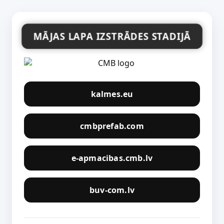
MĀJAS LAPA IZSTRĀDES STADIJĀ
kalmes.eu
cmbprefab.com
e-apmacibas.cmb.lv
buv-com.lv