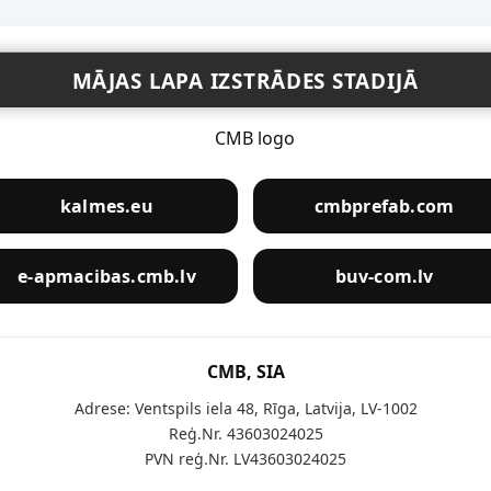
MĀJAS LAPA IZSTRĀDES STADIJĀ
kalmes.eu
cmbprefab.com
e-apmacibas.cmb.lv
buv-com.lv
CMB, SIA
Adrese: Ventspils iela 48, Rīga, Latvija, LV-1002
Reģ.Nr. 43603024025
PVN reģ.Nr. LV43603024025