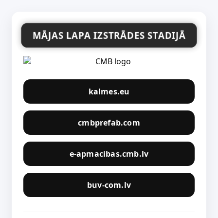
MĀJAS LAPA IZSTRĀDES STADIJĀ
kalmes.eu
cmbprefab.com
e-apmacibas.cmb.lv
buv-com.lv