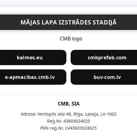
MĀJAS LAPA IZSTRĀDES STADIJĀ
kalmes.eu
cmbprefab.com
e-apmacibas.cmb.lv
buv-com.lv
CMB, SIA
Adrese: Ventspils iela 48, Rīga, Latvija, LV-1002
Reģ.Nr. 43603024025
PVN reģ.Nr. LV43603024025