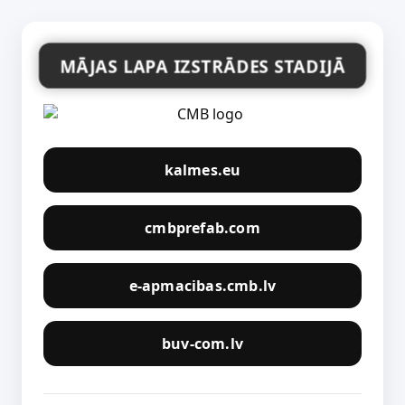
MĀJAS LAPA IZSTRĀDES STADIJĀ
kalmes.eu
cmbprefab.com
e-apmacibas.cmb.lv
buv-com.lv